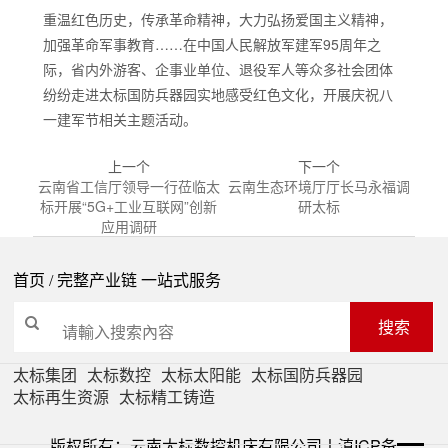
重温红色历史，传承革命精神，大力弘扬爱国主义精神，
加强革命军事教育……在中国人民解放军建军95周年之
际，省内外游客、企事业单位、退役军人等众多社会团体
纷纷走进太标国防兵器园实地感受红色文化，开展庆祝八
一建军节相关主题活动。
上一个
下一个
云南省工信厅领导一行莅临太
云南生态环境厅厅长马永福调
标开展“5G+工业互联网”创新
研太标
应用调研
首页
/ 完整产业链 一站式服务
搜索
太标集团
太标数控
太标太阳能
太标国防兵器园
太标再生资源
太标精工铸造
版权所有：云南太标数控机床有限公司丨
滇ICP备