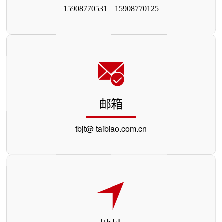
15908770531丨15908770125
邮箱
tbjt@ taibiao.com.cn