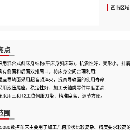
西南区域：
亮点
采用混合式斜床身结构(平床身斜床鞍)，抗震性好，变形小，排屑
具有侧面和后面双排屑口，将床身空间合理利用;
尾座导轨面采用超音频淬火，提高导轨面的使用寿命;
采用液压尾座，稳定性好，加工长轴类零件精度更高;
床采用三和12工位伺服刀塔，精准度高，调节方便。
范围
CK5080数控车床主要用于加工几何形状比较复杂、精度要求较