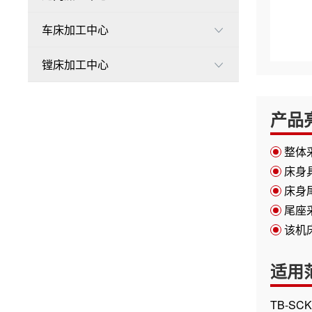
车床加工中心

镗床加工中心

产品
整体
床身
床身
尾座
该机
适用
TB-S