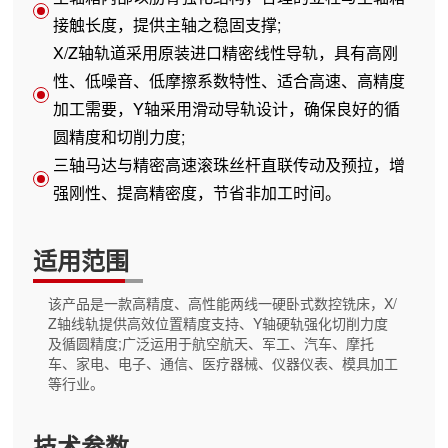
接触长度，提供主轴之稳固支撑;
X/Z轴轨道采用原装进口精密线性导轨，具有高刚
性、低噪音、低摩擦系数特性、适合高速、高精度
加工需要，Y轴采用滑动导轨设计，确保良好的循
圆精度和切削力度;
三轴马达与精密高速滚珠丝杆直联传动及预拉，增
强刚性、提高精密度，节省非加工时间。
适用范围
该产品是一款高精度、高性能两线一硬卧式数控铣床，X/
Z轴线轨提供高效位置精度支持、Y轴硬轨强化切削力度
及循圆精度;广泛运用于航空航天、军工、汽车、摩托
车、家电、电子、通信、医疗器械、仪器仪表、模具加工
等行业。
技术参数