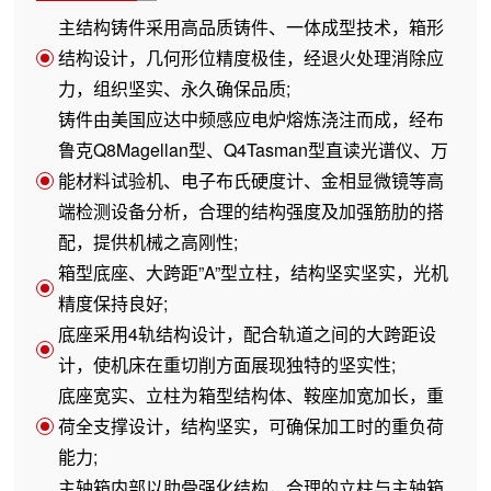
主结构铸件采用高品质铸件、一体成型技术，箱形
结构设计，几何形位精度极佳，经退火处理消除应
力，组织坚实、永久确保品质;
铸件由美国应达中频感应电炉熔炼浇注而成，经布
鲁克Q8Magellan型、Q4Tasman型直读光谱仪、万
能材料试验机、电子布氏硬度计、金相显微镜等高
端检测设备分析，合理的结构强度及加强筋肋的搭
配，提供机械之高刚性;
箱型底座、大跨距”A”型立柱，结构坚实坚实，光机
精度保持良好;
底座采用4轨结构设计，配合轨道之间的大跨距设
计，使机床在重切削方面展现独特的坚实性;
底座宽实、立柱为箱型结构体、鞍座加宽加长，重
荷全支撑设计，结构坚实，可确保加工时的重负荷
能力;
主轴箱内部以肋骨强化结构，合理的立柱与主轴箱