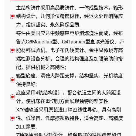
主结构铸件采用高品质铸件、一体成型技术，箱形
结构设计，几何形位精度极佳，经退火处理消除应
力，组织坚实、永久确保品质;
铸件由美国应达中频感应电炉熔炼浇注而成，经布
鲁克Q8Magellan型、Q4Tasman型直读光谱仪、万
能材料试验机、电子布氏硬度计、金相显微镜等高
端检测设备分析，合理的结构强度及加强筋肋的搭
配，提供机械之高刚性;
箱型底座、滑鞍大跨距支撑，结构坚实，光机精度
保持良好;
底座采用4轨结构设计，配合轨道之间的大跨距设
计，使机床在重切削方面展现独特的坚实性;
X/Y轴轨道采用原装进口精密线性导轨，具有高刚
性、低噪音、低摩擦系数特性，适合高速、高精度
加工需要;
Z轴采用滑动导轨设计，确保良好的循圆精度和切