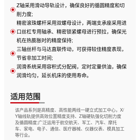
Z轴采用滑动导轨设计，确保良好的循圆精度和切
削力度;
精密滚珠螺杆采用双螺母设计，两端支承座采用进
口丝杠专用轴承、精密锁紧螺母进行预拉，确保光
机在热膨胀时的精度保持;
三轴丝杆与马达直联传动，可获得较佳精度表现，
节省非加工时间;
润滑系统采用容积式分配阀，定时定量供油，确保
润滑均匀，延长机床的使用寿命。
适用范围
该产品系列是高精度、高性能两线一硬立式加工中心，X/
Y轴线轨提供高效位置精度支持、Z轴硬轨强化切削力度
及循圆精度;广泛运用于航空航天、军工、汽车、摩托
车、家电、电子、通信、医疗器械、仪器仪表、模具加工
等行业。